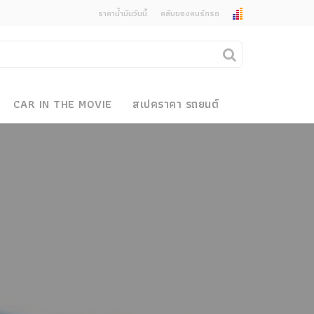
ราคาน้ำมันวันนี้
คลับของคนรักรถ
ยกเลิกการแจ้งเตือน
คุณต้องการยกเลิกการแจ้งเตือนข่าวสารเมื่อมีการ
CAR IN THE MOVIE
สเปคราคา รถยนต์
อัพเดตใช่หรือไม่?
งรถ
ไม่
ใช่
 Motor Bike Festival
r Sale
xpo
how
r & Import Car Show