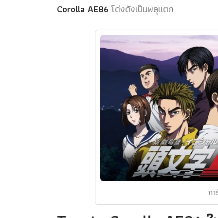
Corolla AE86
โด่งดังเป็นพลุแตก
การ