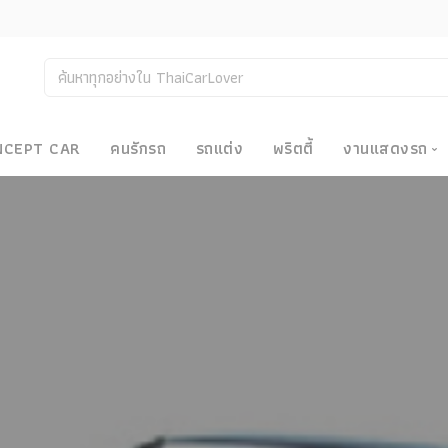
NCEPT CAR
คนรักรถ
รถแต่ง
พริตตี้
งานแสดงรถ
งานแสด
น
Bangkok
Big Moto
Motor E
Motor S
Superca