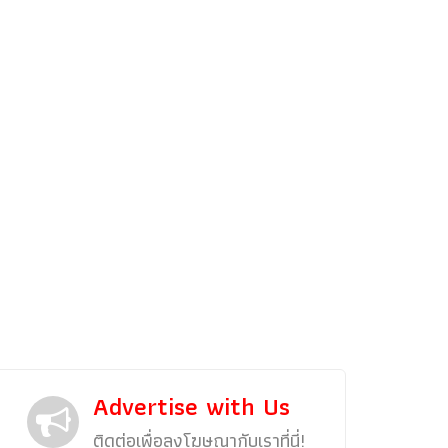
รถแต่ง
พริตตี้
งานแสดงรถ
Car In The Movie
สเปคราคา รถยนต์
Bangko
Superc
Advertise with Us
ติดต่อเพื่อลงโฆษณากับเราที่นี่!