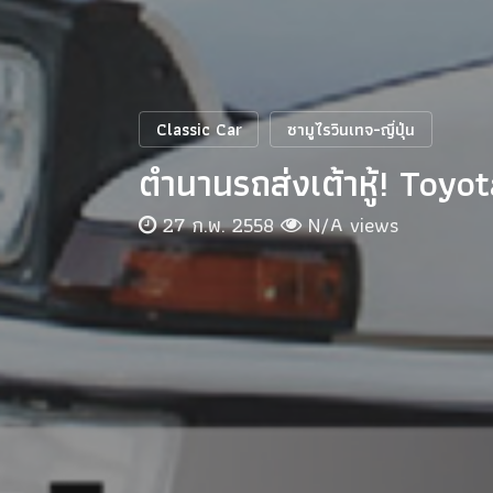
Classic Car
ซามูไรวินเทจ-ญี่ปุ่น
ตำนานรถส่งเต้าหู้! Toy
27 ก.พ. 2558
N/A views