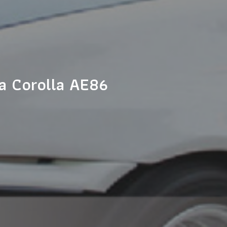
ota Corolla AE86