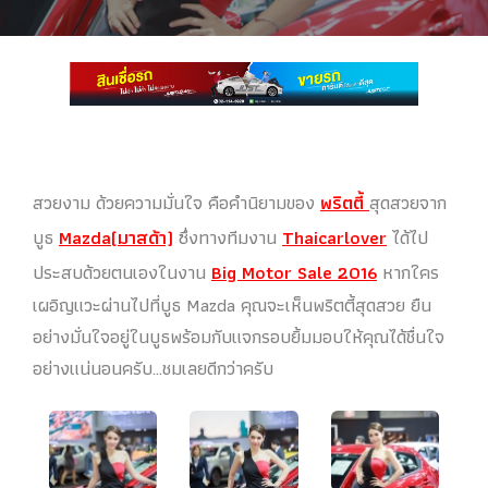
สวยงาม ด้วยความมั่นใจ คือคำนิยามของ
พริตตี้
สุดสวยจาก
บูธ
Mazda(มาสด้า)
ซึ่งทางทีมงาน
T
haicarlove
r
ได้ไป
ประสบด้วยตนเองในงาน
Big Motor Sale 2016
หากใคร
เผอิญแวะผ่านไปที่บูธ Mazda คุณจะเห็นพริตตี้สุดสวย ยืน
อย่างมั่นใจอยู่ในบูธพร้อมกับแจกรอบยิ้มมอบให้คุณได้ชื่นใจ
อย่างแน่นอนครับ…ชมเลยดีกว่าครับ