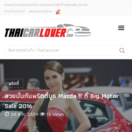
รถยนต์ ข่าวรถยนต์ รถใหม่ ราคารถยนต์ พริตตี้ รถคลาสสิค รถแต่ง
ราคาน้ำมันวันนี้
คลับของคนรักรถ
ยกเลิกการแจ้งเตือน
ข่าวรถยนต์
รถใหม่
คุณต้องการยกเลิกการแจ้งเตือนข่าวสารเมื่อมีการอัพเดต
ใช่หรือไม่?
Classic Car
Concept Car
ไม่
ใช่
คนรักรถ
รถแต่ง
พริตตี้
งานแสดงรถ
พริตตี้
Car In The Movie
สวยมั่นกับพริตตี้บูธ Mazda !! ที่ Big Motor
สเปคราคา รถยนต์
Sale 2016
28 ส.ค. 2559
15 views