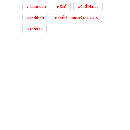
งานแสดงรถ
พริตตี้
พริตตี้ Mazda
พริตตี้น่ารัก
พริตตี้บิ๊ก มอเตอร์ เซล 2016
พริตตี้สวย