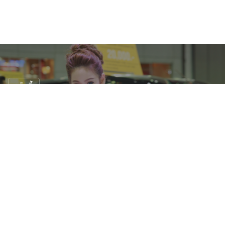
พริตตี้
น่ารักจนลืมดูรถ! พริตตี้บูธ Chevrolet งาน
Big Motor Sale 2016
28 ส.ค. 2559
27 views