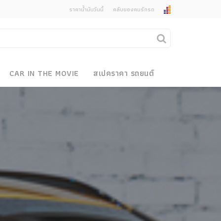
ราคาน้ำมันวันนี้
คลับของคนรักรถ
ยกเลิกการแจ้งเตือน
คุณต้องการยกเลิกการแจ้งเตือนข่าวสารเมื่อมีการ
CAR IN THE MOVIE
สเปคราคา รถยนต์
อัพเดตใช่หรือไม่?
งรถ
ไม่
ใช่
 Motor Bike Festival
r Sale
xpo
how
r & Import Car Show