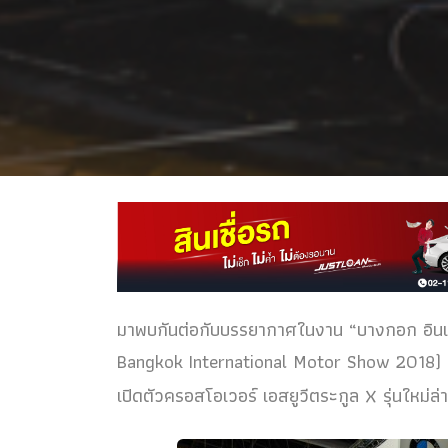
มาพบกันต่อกับบรรยากาศในงาน “บางกอก อินเตอร
Bangkok International Motor Show 2018) แล
เปิดตัวครอสโอเวอร์ เอสยูวีตระกูล X รุ่นใหม่ล่า