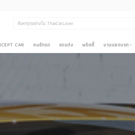
NCEPT CAR
คนรักรถ
รถแต่ง
พริตตี้
งานแสดงรถ
งานแสด
น
Bangkok
Big Moto
Motor E
Motor S
Superca