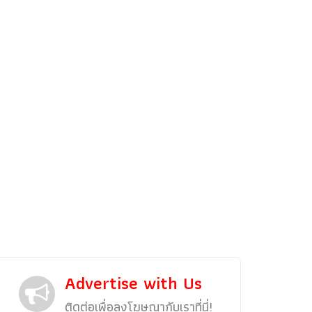
รถแต่ง
พริตตี้
งานแสดงรถ
Car In The Movie
สเปคราคา รถยนต์
Bangko
Superc
Advertise with Us
ติดต่อเพื่อลงโฆษณากับเราที่นี่!