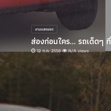
งานแสดงรถ
ส่องก่อนใคร... รถเด็ดๆ 
12 ก.ค. 2558
N/A views