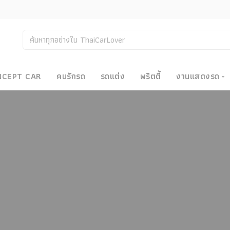
NCEPT CAR
คนรักรถ
รถแต่ง
พริตตี้
งานแสดงรถ
งานแสด
น
Bangkok
Big Moto
Motor E
Motor S
Superca