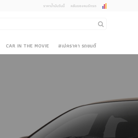
ราคาน้ำมันวันนี้
คลับของคนรักรถ
ยกเลิกการแจ้งเตือน
คุณต้องการยกเลิกการแจ้งเตือนข่าวสารเมื่อมีการ
CAR IN THE MOVIE
สเปคราคา รถยนต์
อัพเดตใช่หรือไม่?
งรถ
ไม่
ใช่
 Motor Bike Festival
r Sale
xpo
how
r & Import Car Show