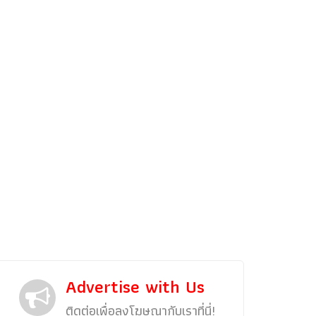
รถแต่ง
พริตตี้
งานแสดงรถ
Car In The Movie
สเปคราคา รถยนต์
Bangko
Superc
Advertise with Us
ติดต่อเพื่อลงโฆษณากับเราที่นี่!