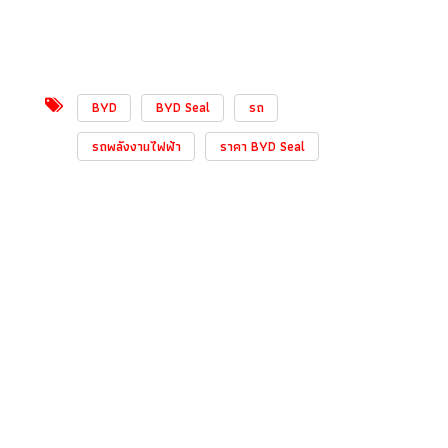
BYD
BYD Seal
รถ
รถพลังงานไฟฟ้า
ราคา BYD Seal