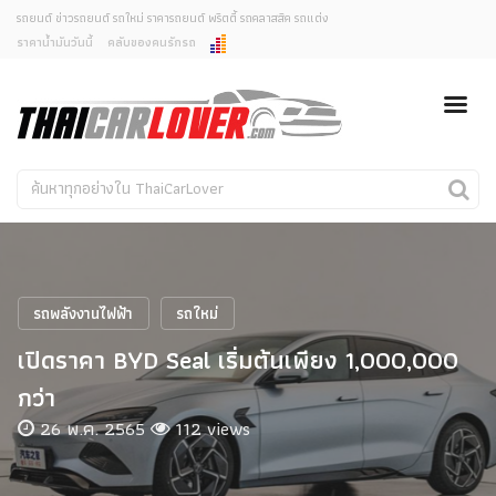
รถยนต์ ข่าวรถยนต์ รถใหม่ ราคารถยนต์ พริตตี้ รถคลาสสิค รถแต่ง
ราคาน้ำมันวันนี้
คลับของคนรักรถ
ยกเลิกการแจ้งเตือน
ข่าวรถยนต์
รถใหม่
คุณต้องการยกเลิกการแจ้งเตือนข่าวสารเมื่อมีการอัพเดต
ใช่หรือไม่?
Classic Car
Concept Car
ไม่
ใช่
คนรักรถ
รถแต่ง
พริตตี้
งานแสดงรถ
รถพลังงานไฟฟ้า
รถใหม่
Car In The Movie
เปิดราคา BYD Seal เริ่มต้นเพียง 1,000,000
สเปคราคา รถยนต์
กว่า
26 พ.ค. 2565
112 views