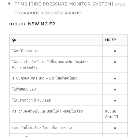
TPMS (TIRE PRESSURE MONITOR SYSTEM) ระบบ
ตรวจสอบความผิดปกติของลมยาง
ภายนอก
NEW MG EP
รุ่น
MG EP
ไฟหน้าโปรเจคเตอร์
●
ไฟส่องสว่างสำหรับการขับขี่เวลากลางวัน (Daytime
●
Running Lights)
ระบบควบคุมการ เปิด – ปิด ไฟหน้าอัตโนมัติ
●
ไฟท้ายแบบ LED
●
ไฟเบรกดวงที่ 3 แบบ LED
●
กระจกมองข้างพับ และปรับไฟฟ้า พร้อมไฟเลี้ยว
แบบพับ
อัตโนมัติ
ระบบปัดน้ำฝนด้านหน้าแบบตั้งเวลาหน่วง
●