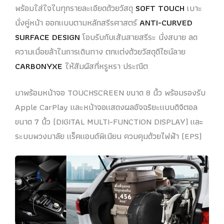
พร้อมใส่ใจในทุกรายละเอียดด้วยวัสดุ
SOFT TOUCH
เบาะ
นั่งคู่หน้า ออกแบบตามหลักสรีรศาสตร์
ANTI-CURVED
SURFACE DESIGN
โอบรับกับเส้นสายสรีระ นั่งสบาย ลด
ความเมื่อยล้าในการเดินทาง ตกแต่งด้วยวัสดุดีไซน์ลาย
CARBONYXE
ให้สัมผัสที่หรูหรา ประณีต
มาพร้อมหน้าจอ TOUCHSCREEN ขนาด 8 นิ้ว พร้อมรองรับ
Apple CarPlay และหน้าจอแสดงผลอัจฉริยะแบบดิจิตอล
ขนาด 7 นิ้ว (DIGITAL MULTI-FUNCTION DISPLAY) และ
ระบบพวงมาลัย แร็คแอนด์พิเนียน ควบคุมด้วยไฟฟ้า (EPS)