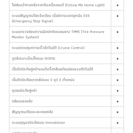
ไฟส่องนำทางหลังจากดับเครื่องยนต์ (Follow Me Home Light)
●
ระบบสัญญาณไฟแจ้งเตือน เมื่อมีการเบรกฉุกเฉิน ESS
●
(Emergency Stop Signal)
ระบบตรวจสอบความผิดปกติของลมยาง TPMS (Tire Pressure
●
Monitor System)
ระบบควบคุมความเร็วอัตโนมัติ (Cruise Control)
●
จุดยึดเบาะนั่งเด็กแบบ ISOFIX
●
เข็มขัดนิรภัยคู่หน้าแบบดึงรั้งกลับพร้อมผ่อนแรงอัตโนมัติ
●
เข็มขัดนิรภัยแถวหลังแบบ 3 จุด 3 ตำแหน่ง
●
ถุงลมนิรภัยคู่หน้า
●
กล้องมองหลัง
●
สัญญาณเตือนระยะถอยหลัง
●
ระบบกุญแจนิรภัยแบบ Immobilizer
●