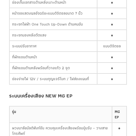
ช่องเก็บเอกสารด้านหลังเบาะด้านหน้า
●
หน้าจอแสดงผลอัจฉริยะแบบดิจิตอลขนาด 7 นิ้ว
●
กระจกไฟฟ้า One Touch Up-Down ด้านคนขับ
●
กระจกมองหลังตัดแสง
●
ระบบปรับอากาศ
แบบดิจิตอล
ที่พักแขนด้านหน้า
●
ที่พักแขนด้านหลังพร้อมที่วางแก้ว 2 จุด
●
ช่องจ่ายไฟ 12V / ระบบกุญแจรีโมท / ไฟส่องแผนที่
●
ระบบเครื่องเสียง
NEW MG EP
รุ่น
MG
EP
พวงมาลัยมัลติฟังก์ชัน ควบคุมเครื่องเสียงพร้อมปุ่มรับ – วางสาย
●
โทรศัพท์