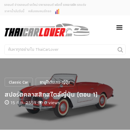
รถยนต์ ข่าวรถยนต์ รถใหม่ ราคารถยนต์ พริตตี้ รถคลาสสิค รถแต่ง
ราคาน้ำมันวันนี้
คลับของคนรักรถ
ยกเลิกการแจ้งเตือน
ข่าวรถยนต์
รถใหม่
คุณต้องการยกเลิกการแจ้งเตือนข่าวสารเมื่อมีการอัพเดต
ใช่หรือไม่?
Classic Car
Concept Car
ไม่
ใช่
คนรักรถ
รถแต่ง
พริตตี้
งานแสดงรถ
Classic Car
ซามูไรวินเทจ-ญี่ปุ่น
Car In The Movie
สปอร์ตคลาสสิกสไตล์ญี่ปุ่น (ตอน 1)
สเปคราคา รถยนต์
15 ก.ย. 2559
0 views