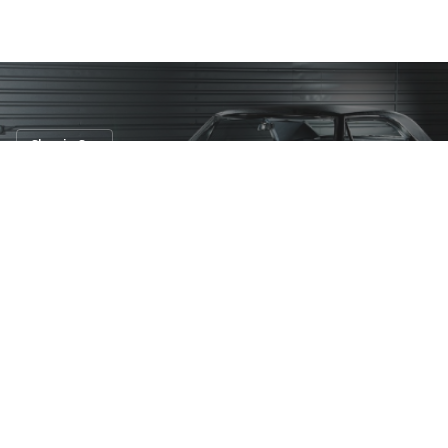
Classic Car
อีกหนึ่งในตำนานรถคลาสสิค Pontiac
Firebird 1967!!
8 ก.ย. 2559
91 views