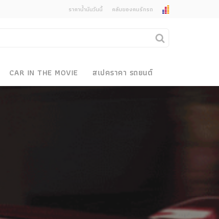
ราคาน้ำมันวันนี้
คลับของคนรักรถ
ยกเลิกการแจ้งเตือน
คุณต้องการยกเลิกการแจ้งเตือนข่าวสารเมื่อมีการ
CAR IN THE MOVIE
สเปคราคา รถยนต์
อัพเดตใช่หรือไม่?
งรถ
ไม่
ใช่
 Motor Bike Festival
r Sale
xpo
how
r & Import Car Show