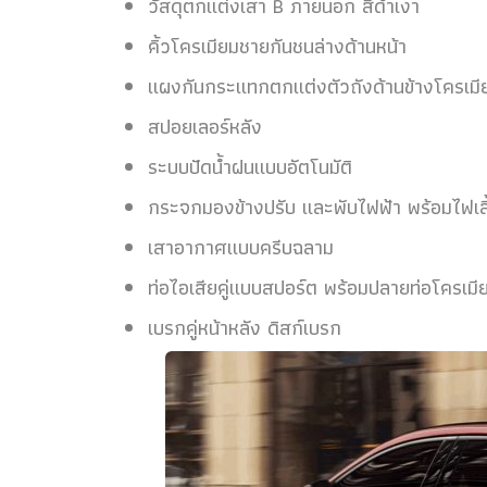
วัสดุตกแต่งเสา B ภายนอก สีดำเงา
คิ้วโครเมียมชายกันชนล่างด้านหน้า
แผงกันกระแทกตกแต่งตัวถังด้านข้างโครเมีย
สปอยเลอร์หลัง
ระบบปัดน้ำฝนแบบอัตโนมัติ
กระจกมองข้างปรับ และพับไฟฟ้า พร้อมไฟเลี
เสาอากาศแบบครีบฉลาม
ท่อไอเสียคู่แบบสปอร์ต พร้อมปลายท่อโครเมี
เบรกคู่หน้าหลัง ดิสก์เบรก