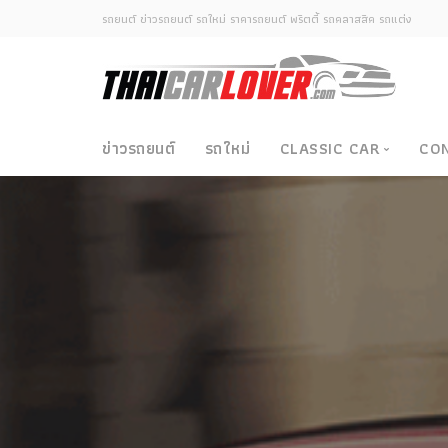
รถยนต์ ข่าวรถยนต์ รถใหม่ ราคารถยนต์ พริตตี้ รถคลาสสิค รถแต่ง
ข่าวรถยนต์
รถใหม่
CLASSIC CAR
CO
Classic Car
ซามูไรวินเทจ-ญี่ปุ่