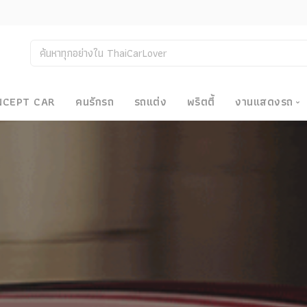
NCEPT CAR
คนรักรถ
รถแต่ง
พริตตี้
งานแสดงรถ
งานแสด
น
Bangkok
Big Moto
Motor E
Motor S
Superca