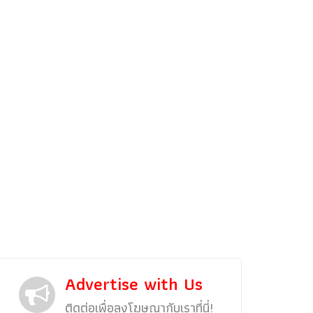
รถแต่ง
พริตตี้
งานแสดงรถ
Car In The Movie
สเปคราคา รถยนต์
Bangko
Superc
Advertise with Us
ติดต่อเพื่อลงโฆษณากับเราที่นี่!