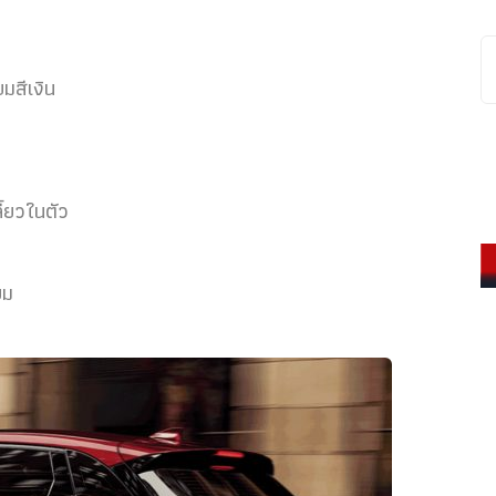
มสีเงิน
้ยวในตัว
ยม