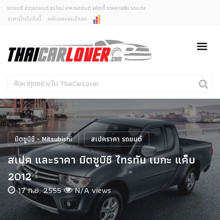
รถยนต์ ข่าวรถยนต์ รถใหม่ ราคารถยนต์ พริตตี้ รถคลาสสิค รถแต่ง
ราคาน้ำมันวันนี้
คลับของคนรักรถ
ยกเลิกการแจ้งเตือน
ข่าวรถยนต์
รถใหม่
คุณต้องการยกเลิกการแจ้งเตือนข่าวสารเมื่อมีการอัพเดต
ใช่หรือไม่?
Classic Car
Concept Car
ไม่
ใช่
คนรักรถ
รถแต่ง
พริตตี้
งานแสดงรถ
มิตซูบิชิ - Mitsubishi
สเปคราคา รถยนต์
Car In The Movie
สเปค และราคา มิตซูบิชิ ไทรทัน เมกะ แค็บ
สเปคราคา รถยนต์
2012
17 ก.ย. 2555
N/A views