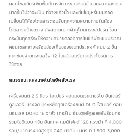
คอนโซลเกียร์เพิ่มพื้นที่การจัดวางอุปกรณ์อำนวยความสะดวก
มากขึ้นไม่ว่าจะเป็น ที่วางแก้วน้ำ และที่เขี่ยบุหรี่แบบถอด
เปลี่ยนได้ห้องโดยสารตอบรับทุกความสบายภายในห้อง
โดยสารกว้างขวาง นั่งสบายเบาะผ้าทูโทนทรงสปอร์ต โอบ
กระชับทุกสรีระให้ความสบายตลอดการขับขี่ที่พักแขนบริเวณ
คอนโซลกลางพร้อมช่องเก็บของอเนกประสงค์ แบบ 2 ชั้น
และช่องจ่ายกระแสไฟ 12 โวลต์ตอบรับทุกประโยชน์การ
ใช้สอย
สมรรถนะแห่งเทคโนโลยีพลังแรง
เครื่องยนต์ 2.5 ลิตร ไฮเปอร์ คอมมอนเรลเทอร์โบ อินเตอร์
คูลเลอร์…แรงจัด ประหยัดสุดเครื่องยนต์ DI-D ไฮเปอร์ คอม
มอนเรล DOHC 16 วาล์ว เทอร์โบ อินเตอร์คูลเลอร์พร้อมท่อ
ร่วมไอดีแบบ ทวิน อินแทค แมนิโฟลด์ 128 แรงม้า ที่ 4,000
รอบ/นาทีแรงบิดสูงสุด 240 นิวตัน-เมตร ที่ 1,500-3,000