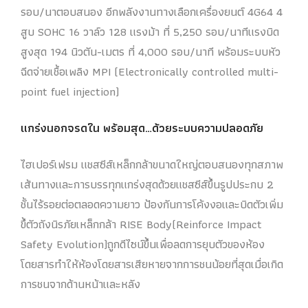
รอบ/นาตอบสนอง อีกพลังงานทางเลือกเครื่องยนต์ 4G64 4
สูบ SOHC 16 วาล์ว 128 แรงม้า ที่ 5,250 รอบ/นาทีแรงบิด
สูงสุด 194 นิวตัน-เมตร ที่ 4,000 รอบ/นาที พร้อมระบบหัว
ฉีดจ่ายเชื้อเพลิง MPI (Electronically controlled multi-
point fuel injection)
แกร่งนอกจรดใน พร้อมสุด…ด้วยระบบความปลอดภัย
ไฮเปอร์เฟรม แชสซีส์เหล็กกล้าขนาดใหญ่ตอบสนองทุกสภาพ
เส้นทางและการบรรทุกแกร่งสุดด้วยแชสซีส์ขึ้นรูปประกบ 2
ชั้นไร้รอยต่อตลอดความยาว ป้องกันการโค้งงอและบิดตัวเพิ่ม
ขึ้ตัวถังนิรภัยเหล็กกล้า RISE Body(Reinforce Impact
Safety Evolution)ถูกดีไซน์ขึ้นเพื่อลดการยุบตัวของห้อง
โดยสารทำให้ห้องโดยสารเสียหายจากการชนน้อยที่สุดเมื่อเกิด
การชนจากด้านหน้าและหลัง