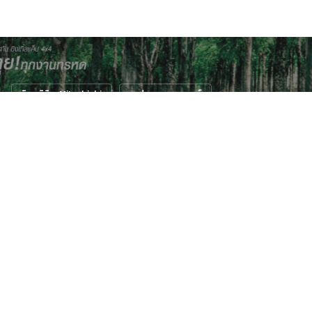
มิตซูบิชิ - Mitsubishi
สเปคราคา รถยนต์
สเปค และราคา มิตซูบิชิ ไทรทัน ซิงเกิ้ลแค็บ
2011
16 ก.ย. 2555
N/A views