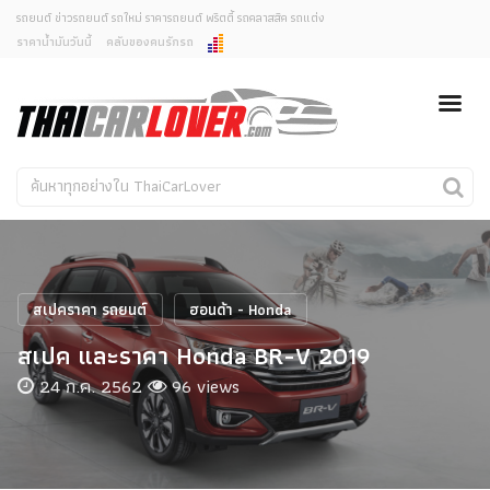
รถยนต์ ข่าวรถยนต์ รถใหม่ ราคารถยนต์ พริตตี้ รถคลาสสิค รถแต่ง
ราคาน้ำมันวันนี้
คลับของคนรักรถ
ยกเลิกการแจ้งเตือน
ข่าวรถยนต์
รถใหม่
คุณต้องการยกเลิกการแจ้งเตือนข่าวสารเมื่อมีการอัพเดต
ใช่หรือไม่?
Classic Car
Concept Car
ไม่
ใช่
คนรักรถ
รถแต่ง
พริตตี้
งานแสดงรถ
สเปคราคา รถยนต์
ฮอนด้า - Honda
Car In The Movie
สเปค และราคา Honda BR-V 2019
สเปคราคา รถยนต์
24 ก.ค. 2562
96 views