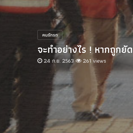
คนรักรถ
จะทำอย่างไร ! หากถูกยั
24 ก.ย. 2563
261 views