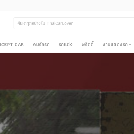
NCEPT CAR
คนรักรถ
รถแต่ง
พริตตี้
งานแสดงรถ
งานแสด
น
Bangkok
Big Moto
Motor E
Motor S
Superca