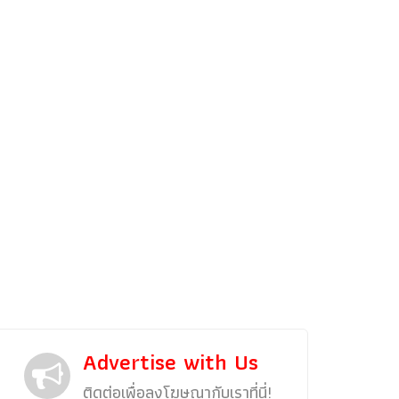
รถแต่ง
พริตตี้
งานแสดงรถ
Car In The Movie
สเปคราคา รถยนต์
Bangko
Superc
Advertise with Us
ติดต่อเพื่อลงโฆษณากับเราที่นี่!