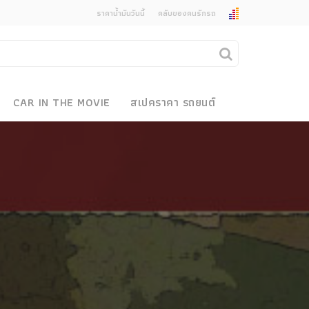
ราคาน้ำมันวันนี้
คลับของคนรักรถ
ยกเลิกการแจ้งเตือน
คุณต้องการยกเลิกการแจ้งเตือนข่าวสารเมื่อมีการ
CAR IN THE MOVIE
สเปคราคา รถยนต์
อัพเดตใช่หรือไม่?
งรถ
ไม่
ใช่
 Motor Bike Festival
r Sale
xpo
how
r & Import Car Show