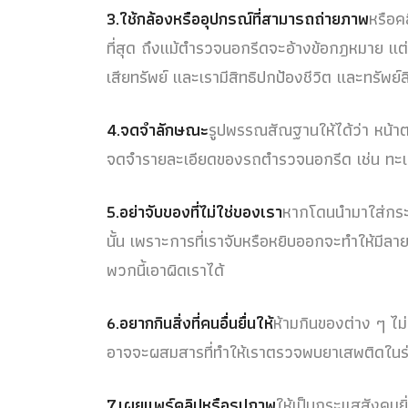
3.ใช้กล้องหรืออุปกรณ์ที่สามารถถ่ายภาพ
หรือคล
ที่สุด ถึงแม้ตำรวจนอกรีดจะอ้างข้อกฎหมาย แต่
เสียทรัพย์ และเรามีสิทธิปกป้องชีวิต และทรัพย์
4.จดจำลักษณะ
รูปพรรณสัณฐานให้ได้ว่า หน้าต
จดจำรายละเอียดของรถตำรวจนอกรีด เช่น ทะเบีย
5.อย่าจับของที่ไม่ใช่ของเรา
หากโดนนำมาใส่กระเป
นั้น เพราะการที่เราจับหรือหยิบออกจะทำให้มีลาย
พวกนี้เอาผิดเราได้
6.อยากกินสิ่งที่คนอื่นยื่นให้
ห้ามกินของต่าง ๆ ไม
อาจจะผสมสารที่ทำให้เราตรวจพบยาเสพติดในร่
7.เผยแพร์คลิปหรือรูปภาพ
ให้เป็นกระแสสังคมยิ