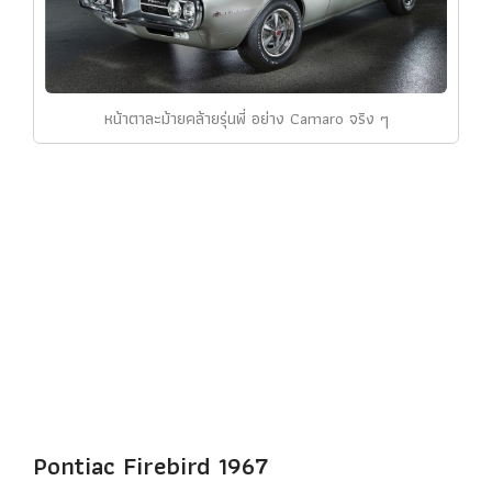
หน้าตาละม้ายคล้ายรุ่นพี่ อย่าง Camaro จริง ๆ
Pontiac Firebird 1967