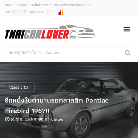
รถยนต์ ข่าวรถยนต์ รถใหม่ ราคารถยนต์ พริตตี้ รถคลาสสิค รถแต่ง
ราคาน้ำมันวันนี้
คลับของคนรักรถ
ยกเลิกการแจ้งเตือน
ข่าวรถยนต์
รถใหม่
คุณต้องการยกเลิกการแจ้งเตือนข่าวสารเมื่อมีการอัพเดต
ใช่หรือไม่?
Classic Car
Concept Car
ไม่
ใช่
คนรักรถ
รถแต่ง
พริตตี้
งานแสดงรถ
Classic Car
Car In The Movie
อีกหนึ่งในตำนานรถคลาสสิค Pontiac
สเปคราคา รถยนต์
Firebird 1967!!
8 ก.ย. 2559
91 views