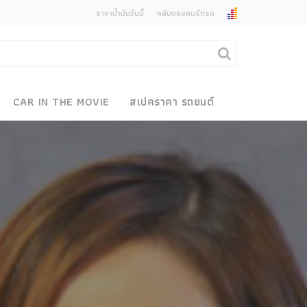
ราคาน้ำมันวันนี้
คลับของคนรักรถ
ยกเลิกการแจ้งเตือน
คุณต้องการยกเลิกการแจ้งเตือนข่าวสารเมื่อมีการ
CAR IN THE MOVIE
สเปคราคา รถยนต์
อัพเดตใช่หรือไม่?
งรถ
ไม่
ใช่
 Motor Bike Festival
r Sale
xpo
how
r & Import Car Show