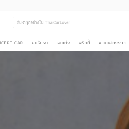
NCEPT CAR
คนรักรถ
รถแต่ง
พริตตี้
งานแสดงรถ
งานแสด
น
Bangkok
Big Moto
Motor E
Motor S
Superca