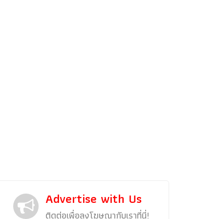
รถแต่ง
พริตตี้
งานแสดงรถ
Car In The Movie
สเปคราคา รถยนต์
Bangko
Superc
Advertise with Us
ติดต่อเพื่อลงโฆษณากับเราที่นี่!