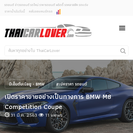
รถยนต์ ข่าวรถยนต์ รถใหม่ ราคารถยนต์ พริตตี้ รถคลาสสิค รถแต่ง
ราคาน้ำมันวันนี้
คลับของคนรักรถ
ยกเลิกการแจ้งเตือน
ข่าวรถยนต์
รถใหม่
คุณต้องการยกเลิกการแจ้งเตือนข่าวสารเมื่อมีการอัพเดต
ใช่หรือไม่?
Classic Car
Concept Car
ไม่
ใช่
คนรักรถ
รถแต่ง
พริตตี้
งานแสดงรถ
บีเอ็มดับเบิลยู - BMW
สเปคราคา รถยนต์
Car In The Movie
เปิดราคาขายอย่างเป็นทางการ BMW M8
สเปคราคา รถยนต์
Competition Coupe
31 มี.ค. 2563
11 views