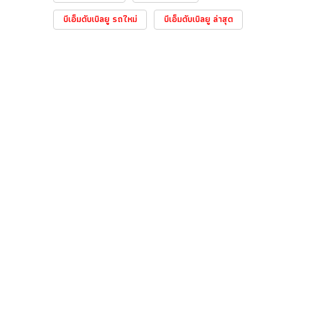
บีเอ็มดับเบิลยู รถใหม่
บีเอ็มดับเบิลยู ล่าสุด