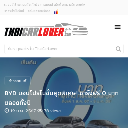
รถยนต์ ข่าวรถยนต์ รถใหม่ ราคารถยนต์ พริตตี้ รถคลาสสิค รถแต่ง
ราคาน้ำมันวันนี้
คลับของคนรักรถ
ยกเลิกการแจ้งเตือน
ข่าวรถยนต์
รถใหม่
คุณต้องการยกเลิกการแจ้งเตือนข่าวสารเมื่อมีการอัพเดต
ใช่หรือไม่?
Classic Car
Concept Car
ไม่
ใช่
คนรักรถ
รถแต่ง
พริตตี้
งานแสดงรถ
ข่าวรถยนต์
Car In The Movie
BYD มอบโปรโมชั่นสุดพิเศษ! ชาร์จฟรี 0 บาท
สเปคราคา รถยนต์
ตลอดทั้งปี
19 ก.ค. 2567
78 views