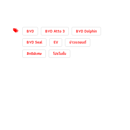
BYD
BYD Atto 3
BYD Dolphin
BYD Seal
EV
ข่าวรถยนต์
สิทธิพิเศษ
โปรโมชั่น