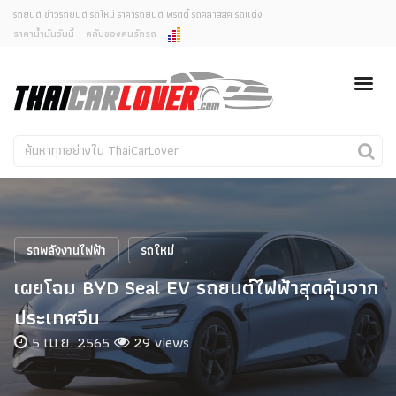
รถยนต์ ข่าวรถยนต์ รถใหม่ ราคารถยนต์ พริตตี้ รถคลาสสิค รถแต่ง
ราคาน้ำมันวันนี้
คลับของคนรักรถ
ยกเลิกการแจ้งเตือน
ข่าวรถยนต์
รถใหม่
คุณต้องการยกเลิกการแจ้งเตือนข่าวสารเมื่อมีการอัพเดต
ใช่หรือไม่?
Classic Car
Concept Car
ไม่
ใช่
คนรักรถ
รถแต่ง
พริตตี้
งานแสดงรถ
รถพลังงานไฟฟ้า
รถใหม่
Car In The Movie
เผยโฉม BYD Seal EV รถยนต์ไฟฟ้าสุดคุ้มจาก
สเปคราคา รถยนต์
ประเทศจีน
5 เม.ย. 2565
29 views