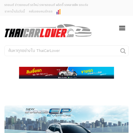
รถยนต์ ข่าวรถยนต์ รถใหม่ ราคารถยนต์ พริตตี้ รถคลาสสิค รถแต่ง
ราคาน้ำมันวันนี้
คลับของคนรักรถ
ยกเลิกการแจ้งเตือน
ข่าวรถยนต์
รถใหม่
คุณต้องการยกเลิกการแจ้งเตือนข่าวสารเมื่อมีการอัพเดต
ใช่หรือไม่?
Classic Car
Concept Car
ไม่
ใช่
คนรักรถ
รถแต่ง
พริตตี้
งานแสดงรถ
Car In The Movie
สเปคราคา รถยนต์