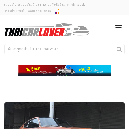
รถยนต์ ข่าวรถยนต์ รถใหม่ ราคารถยนต์ พริตตี้ รถคลาสสิค รถแต่ง
ราคาน้ำมันวันนี้
คลับของคนรักรถ
ยกเลิกการแจ้งเตือน
ข่าวรถยนต์
รถใหม่
คุณต้องการยกเลิกการแจ้งเตือนข่าวสารเมื่อมีการอัพเดต
ใช่หรือไม่?
Classic Car
Concept Car
ไม่
ใช่
คนรักรถ
รถแต่ง
พริตตี้
งานแสดงรถ
Car In The Movie
สเปคราคา รถยนต์