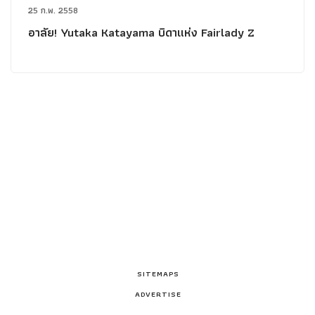
25 ก.พ. 2558
อาลัย! Yutaka Katayama บิดาแห่ง Fairlady Z
SITEMAPS
ADVERTISE
PRIVACY POLICY