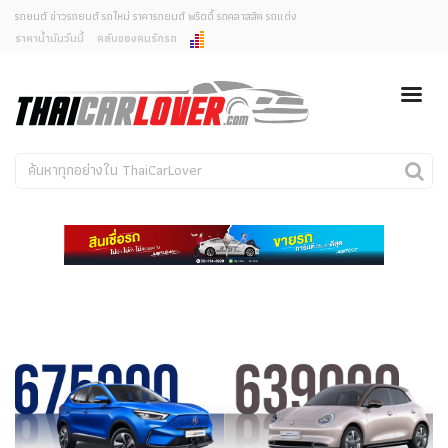
รถยนต์ ข่าวรถยนต์ รถใหม่ ราคารถยนต์ พริตตี้ รถคลาสสิค รถแต่ง
ราคาน้ำมันวันนี้
คลับของคนรักรถ
ยกเลิกการแจ้งเตือน
ข่าวรถยนต์
รถใหม่
คุณต้องการยกเลิกการแจ้งเตือนข่าวสารเมื่อมีการอัพเดต
ใช่หรือไม่?
Classic Car
Concept Car
ไม่
ใช่
คนรักรถ
รถแต่ง
พริตตี้
งานแสดงรถ
Car In The Movie
สเปคราคา รถยนต์