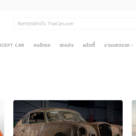
NCEPT CAR
คนรักรถ
รถแต่ง
พริตตี้
งานแสดงรถ
งานแสด
น
Bangkok
Big Moto
Motor E
Motor S
Superca