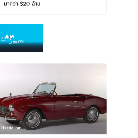
Concept Car
มากว่า $20 ล้าน
คนรักรถ
รถแต่ง
พริตตี้
งานแสดงรถ
Car In The Movie
สเปคราคา รถยนต์
Bangko
Superc
Classic Car