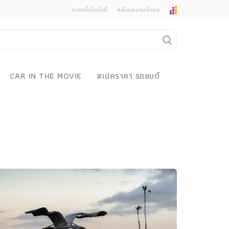
ราคาน้ำมันวันนี้
คลับของคนรักรถ
ยกเลิกการแจ้งเตือน
คุณต้องการยกเลิกการแจ้งเตือนข่าวสารเมื่อมีการ
CAR IN THE MOVIE
สเปคราคา รถยนต์
อัพเดตใช่หรือไม่?
งรถ
ไม่
ใช่
 Motor Bike Festival
r Sale
xpo
how
r & Import Car Show