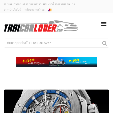
รถยนต์ ข่าวรถยนต์ รถใหม่ ราคารถยนต์ พริตตี้ รถคลาสสิค รถแต่ง
ราคาน้ำมันวันนี้
คลับของคนรักรถ
ยกเลิกการแจ้งเตือน
ข่าวรถยนต์
รถใหม่
คุณต้องการยกเลิกการแจ้งเตือนข่าวสารเมื่อมีการอัพเดต
ใช่หรือไม่?
Classic Car
Concept Car
ไม่
ใช่
คนรักรถ
รถแต่ง
พริตตี้
งานแสดงรถ
Car In The Movie
สเปคราคา รถยนต์