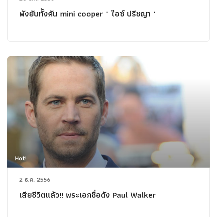
พังยับทั้งคัน mini cooper " ไอซ์ ปรีชญา "
Hot!
2 ธ.ค. 2556
เสียชีวิตแล้ว!! พระเอกชื่อดัง Paul Walker