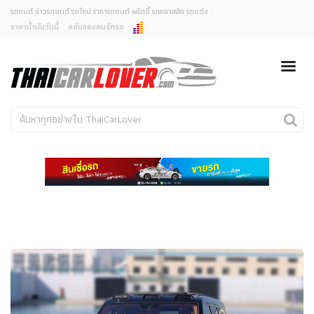
รถยนต์ ข่าวรถยนต์ รถใหม่ ราคารถยนต์ พริตตี้ รถคลาสสิค รถแต่ง
ราคาน้ำมันวันนี้
คลับของคนรักรถ
ยกเลิกการแจ้งเตือน
ข่าวรถยนต์
รถใหม่
คุณต้องการยกเลิกการแจ้งเตือนข่าวสารเมื่อมีการอัพเดต
ใช่หรือไม่?
Classic Car
Concept Car
ไม่
ใช่
คนรักรถ
รถแต่ง
พริตตี้
งานแสดงรถ
Car In The Movie
สเปคราคา รถยนต์