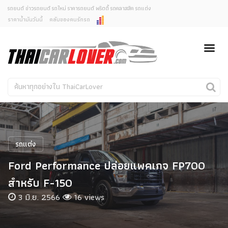
รถยนต์ ข่าวรถยนต์ รถใหม่ ราคารถยนต์ พริตตี้ รถคลาสสิค รถแต่ง
ราคาน้ำมันวันนี้
คลับของคนรักรถ
ยกเลิกการแจ้งเตือน
ข่าวรถยนต์
รถใหม่
คุณต้องการยกเลิกการแจ้งเตือนข่าวสารเมื่อมีการอัพเดต
ใช่หรือไม่?
Classic Car
Concept Car
ไม่
ใช่
คนรักรถ
รถแต่ง
พริตตี้
งานแสดงรถ
รถแต่ง
Car In The Movie
Ford Performance ปล่อยแพคเกจ FP700
สเปคราคา รถยนต์
สําหรับ F-150
3 มิ.ย. 2566
16 views