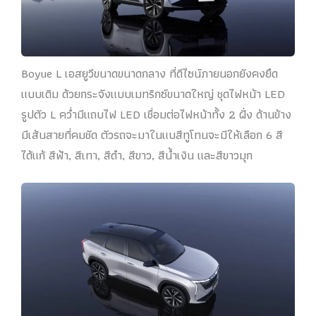
Boyue L เอสยูวีขนาดขนาดกลาง ที่ดีไซน์ภายนอกยังคงยึด
แบบเดิม ด้วยกระจังแบบเมทริกซ์ขนาดใหญ่ ชุดไฟหน้า LED
รูปตัว L คว่ำมีแถบไฟ LED เชื่อมต่อไฟหน้าทั้ง 2 ฝั่ง ด้านข้าง
มีเส้นสายที่คมชัด ตัวรถจะมาในแบสีทูโทนจะมีให้เลือก 6 สี
ได้แก้ สีฟ้า, สีเทา, สีดำ, สีขาว, สีน้ำเงิน และสีขาวมุก