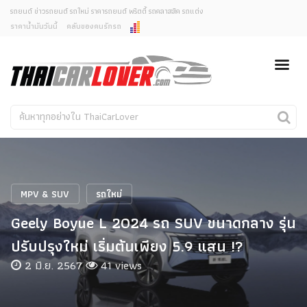
รถยนต์ ข่าวรถยนต์ รถใหม่ ราคารถยนต์ พริตตี้ รถคลาสสิค รถแต่ง
ราคาน้ำมันวันนี้
คลับของคนรักรถ
ยกเลิกการแจ้งเตือน
ข่าวรถยนต์
รถใหม่
คุณต้องการยกเลิกการแจ้งเตือนข่าวสารเมื่อมีการอัพเดต
ใช่หรือไม่?
Classic Car
Concept Car
ไม่
ใช่
คนรักรถ
รถแต่ง
พริตตี้
งานแสดงรถ
MPV & SUV
รถใหม่
Car In The Movie
Geely Boyue L 2024 รถ SUV ขนาดกลาง รุ่น
สเปคราคา รถยนต์
ปรับปรุงใหม่ เริ่มต้นเพียง 5.9 แสน !?
2 มิ.ย. 2567
41 views