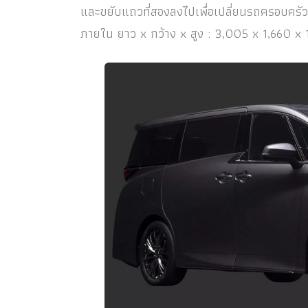
และขยับแถวที่สองลงไปเพื่อเปลี่ยนรถครอบครัวให้
ภายใน ยาว x กว้าง x สูง : 3,005 x 1,660 x 