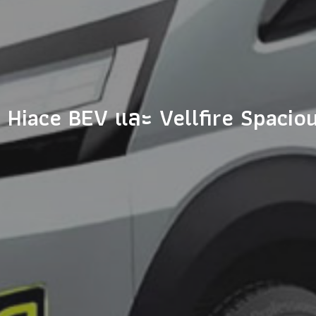
t Hiace BEV และ Vellfire Spaci