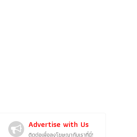
รถแต่ง
พริตตี้
งานแสดงรถ
Car In The Movie
สเปคราคา รถยนต์
Bangko
Superc
Advertise with Us
ติดต่อเพื่อลงโฆษณากับเราที่นี่!