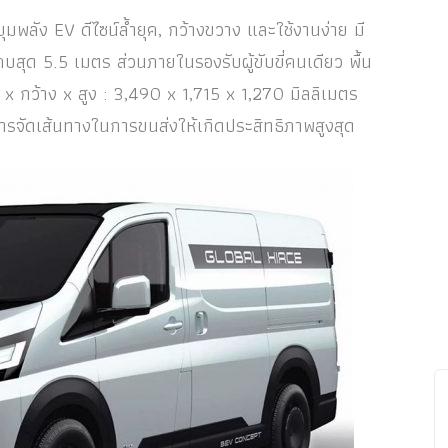
มพลัง EV ดีไซน์ล้ำยุค, กว้างขวาง และใช้งานง่าย มี
แคบสุด 5.5 เมตร ส่วนภายในรองรับผู้ขับขี่คนเดียว พื้น
ว x กว้าง x สูง : 3,490 x 1,715 x 1,270 มิลลิเมตร
การจัดเส้นทางในการขนส่งให้เกิดประสิทธิภาพสูงสุด