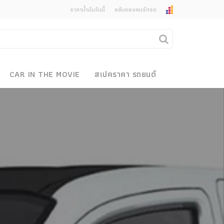
ราคาน้ำมันวันนี้
คลับของคนรักรถ
ยกเลิกการแจ้งเตือน
คุณต้องการยกเลิกการแจ้งเตือนข่าวสารเมื่อมีการ
CAR IN THE MOVIE
สเปคราคา รถยนต์
อัพเดตใช่หรือไม่?
งรถ
ไม่
ใช่
 Motor Bike Festival
r Sale
xpo
how
r & Import Car Show