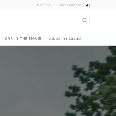
ราคาน้ำมันวันนี้
คลับของคนรักรถ
ยกเลิกการแจ้งเตือน
คุณต้องการยกเลิกการแจ้งเตือนข่าวสารเมื่อมีการ
CAR IN THE MOVIE
สเปคราคา รถยนต์
อัพเดตใช่หรือไม่?
งรถ
ไม่
ใช่
 Motor Bike Festival
r Sale
xpo
how
r & Import Car Show