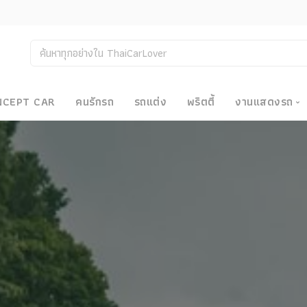
NCEPT CAR
คนรักรถ
รถแต่ง
พริตตี้
งานแสดงรถ
งานแสด
น
Bangkok
Big Moto
Motor E
Motor S
Superca