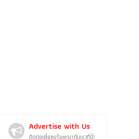
รถแต่ง
พริตตี้
งานแสดงรถ
Car In The Movie
สเปคราคา รถยนต์
Bangko
Superc
Advertise with Us
ติดต่อเพื่อลงโฆษณากับเราที่นี่!