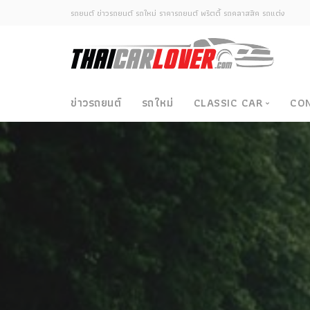
รถยนต์ ข่าวรถยนต์ รถใหม่ ราคารถยนต์ พริตตี้ รถคลาสสิค รถแต่ง
ข่าวรถยนต์
รถใหม่
CLASSIC CAR
CO
Classic Car
ซามูไรวินเทจ-ญี่ปุ่