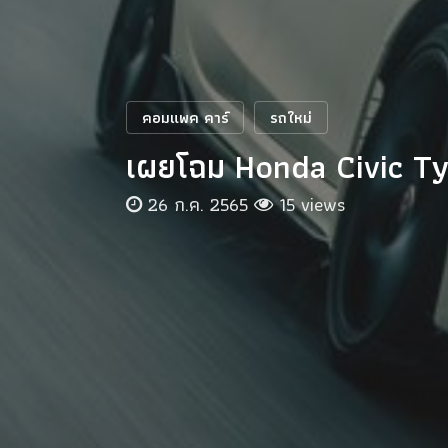
คอมแพค คาร์
รถใหม่
เผยโฉม Honda Civic T
26 ก.ค. 2565
15 views