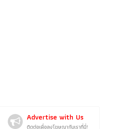
รถแต่ง
พริตตี้
งานแสดงรถ
Car In The Movie
สเปคราคา รถยนต์
Bangko
Superc
Advertise with Us
ติดต่อเพื่อลงโฆษณากับเราที่นี่!