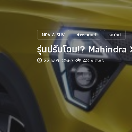
MPV & SUV
ข่าวรถยนต์
รถใหม่
รุ่นปรับโฉม!? Mahindra
22 พ.ค. 2567
42 views