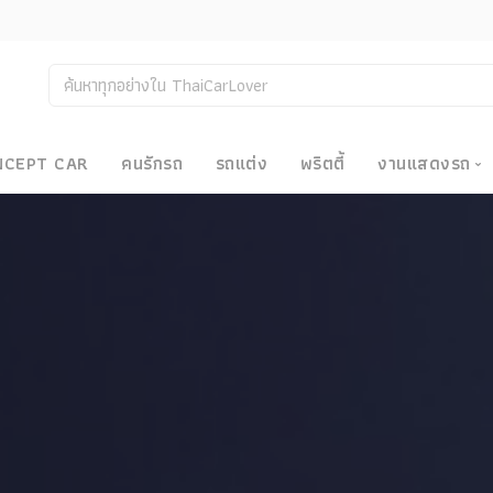
NCEPT CAR
คนรักรถ
รถแต่ง
พริตตี้
งานแสดงรถ
งานแสด
น
Bangkok
Big Moto
Motor E
Motor S
Superca