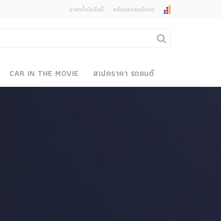
ราคาน้ำมันวันนี้
คลับของคนรักรถ
ยกเลิกการแจ้งเตือน
คุณต้องการยกเลิกการแจ้งเตือนข่าวสารเมื่อมีการ
CAR IN THE MOVIE
สเปคราคา รถยนต์
อัพเดตใช่หรือไม่?
งรถ
ไม่
ใช่
 Motor Bike Festival
r Sale
xpo
how
r & Import Car Show