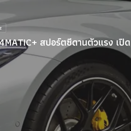
z
ATIC+ สปอร์ตซีดานตัวแรง เปิดต