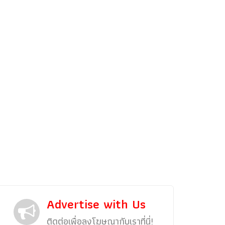
รถแต่ง
พริตตี้
งานแสดงรถ
Car In The Movie
สเปคราคา รถยนต์
Bangko
Superc
Advertise with Us
ติดต่อเพื่อลงโฆษณากับเราที่นี่!