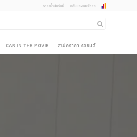
ราคาน้ำมันวันนี้
คลับของคนรักรถ
ยกเลิกการแจ้งเตือน
คุณต้องการยกเลิกการแจ้งเตือนข่าวสารเมื่อมีการ
CAR IN THE MOVIE
สเปคราคา รถยนต์
อัพเดตใช่หรือไม่?
งรถ
ไม่
ใช่
 Motor Bike Festival
r Sale
xpo
how
r & Import Car Show