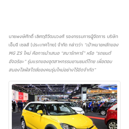
นายพงษ์ศักดิ์ เลิศฤดีวัฒนวงศ์ รองกรรมการผู้จัดการ บริษัท
เอ็มจี เซลส์ (ประเทศไทย) จำกัด กล่าวว่า
“เป้าหมายหลักของ
MG ZS ใหม่ คือการนำเสนอ “สมาร์ทคาร์” หรือ “รถยนต์
อัจฉริยะ” รุ่นแรกของอุตสาหกรรมยานยนต์ไทย เพื่อตอบ
สนองไลฟ์สไตล์ของคนรุ่นใหม่อย่างไร้ขีดจำกัด”