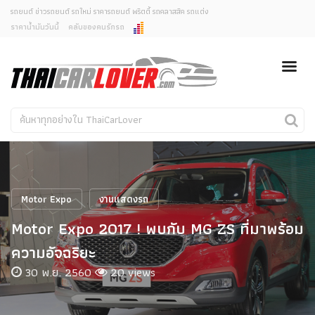
รถยนต์ ข่าวรถยนต์ รถใหม่ ราคารถยนต์ พริตตี้ รถคลาสสิค รถแต่ง
ราคาน้ำมันวันนี้
คลับของคนรักรถ
ยกเลิกการแจ้งเตือน
ข่าวรถยนต์
รถใหม่
คุณต้องการยกเลิกการแจ้งเตือนข่าวสารเมื่อมีการอัพเดต
ใช่หรือไม่?
Classic Car
Concept Car
ไม่
ใช่
คนรักรถ
รถแต่ง
พริตตี้
งานแสดงรถ
Motor Expo
งานแสดงรถ
Car In The Movie
Motor Expo 2017 ! พบกับ MG ZS ที่มาพร้อม
สเปคราคา รถยนต์
ความอัจฉริยะ
30 พ.ย. 2560
20 views