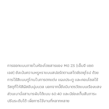
การออกแบบภายในห้องโดยสารของ MG ZS (เอ็มจี แซด
เอส) ยังเน้นความหรูหราแบบสปอร์ตตามสไตล์รถยุโรป ด้วย
การใช้สีแบบทูโทนในการตกแต่ง แผงประตู และคอนโซลใช้
วัสดุที่ให้สัผัสอันนุ่มนวล นอกจากนี้ยังมีมาตรวัดแบบเรืองแสง
ส่วนเบานั่งสามารพับได้แบบ 60:40 และมีช่องเก็บสัมภาระ
ปรับระดับได้ เพื่อการใช้งานที่หลากหลาย