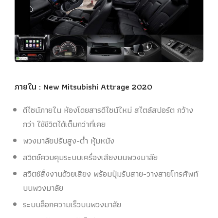
ภายใน : New Mitsubishi Attrage 2020
ดีไซน์ภายใน ห้องโดยสารดีไซน์ใหม่ สไตล์สปอร์ต กว้าง
กว่า ใช้ชีวิตได้เต็มกว่าที่เคย
พวงมาลัยปรับสูง-ต่ำ หุ้มหนัง
สวิตช์ควบคุมระบบเครื่องเสียงบนพวงมาลัย
สวิตช์สั่งงานด้วยเสียง พร้อมปุ่มรับสาย-วางสายโทรศัพท์
บนพวงมาลัย
ระบบล็อกความเร็วบนพวงมาลัย