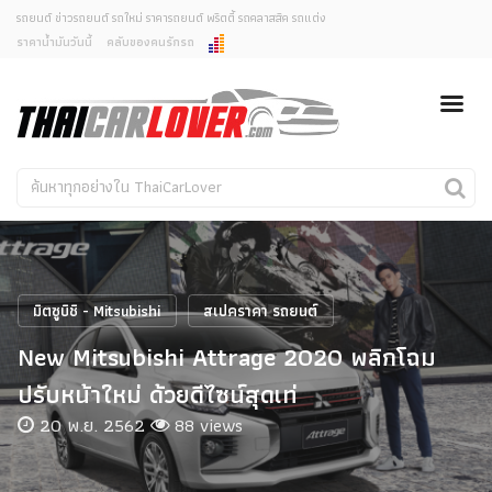
รถยนต์ ข่าวรถยนต์ รถใหม่ ราคารถยนต์ พริตตี้ รถคลาสสิค รถแต่ง
ราคาน้ำมันวันนี้
คลับของคนรักรถ
ยกเลิกการแจ้งเตือน
ข่าวรถยนต์
รถใหม่
คุณต้องการยกเลิกการแจ้งเตือนข่าวสารเมื่อมีการอัพเดต
ใช่หรือไม่?
Classic Car
Concept Car
ไม่
ใช่
คนรักรถ
รถแต่ง
พริตตี้
งานแสดงรถ
มิตซูบิชิ - Mitsubishi
สเปคราคา รถยนต์
Car In The Movie
New Mitsubishi Attrage 2020 พลิกโฉม
สเปคราคา รถยนต์
ปรับหน้าใหม่ ด้วยดีไซน์สุดเท่
20 พ.ย. 2562
88 views