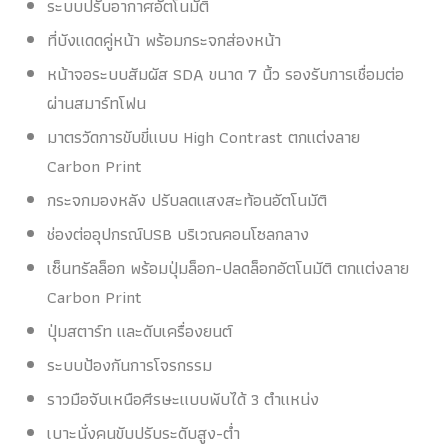
ระบบปรับอากาศอัตโนมัติ
ที่บังแดดคู่หน้า พร้อมกระจกส่องหน้า
หน้าจอระบบสัมผัส SDA ขนาด 7 นิ้ว รองรับการเชื่อมต่อ
ผ่านสมาร์ทโฟน
มาตรวัดการขับขี่แบบ High Contrast ตกแต่งลาย
Carbon Print
กระจกมองหลัง ปรับลดแสงสะท้อนอัตโนมัติ
ช่องต่ออุปกรณ์USB บริเวณคอนโซลกลาง
เซ็นทรัลล็อก พร้อมปุ่มล็อก-ปลดล็อกอัตโนมัติ ตกแต่งลาย
Carbon Print
ปุ่มสตาร์ท และดับเครื่องยนต์
ระบบป้องกันการโจรกรรม
ราวมือจับเหนือศีรษะแบบพับได้ 3 ตำแหน่ง
เบาะนั่งคนขับปรับระดับสูง-ต่ำ