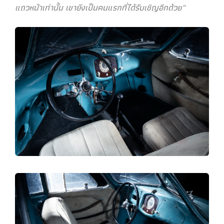
แถวหน้าเท่านั้น เขายังเป็นคนแรกที่ได้รับเชิญอีกด้วย”