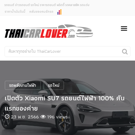
รถยนต์ ข่าวรถยนต์ รถใหม่ ราคารถยนต์ พริตตี้ รถคลาสสิค รถแต่ง
ราคาน้ำมันวันนี้
คลับของคนรักรถ
ยกเลิกการแจ้งเตือน
ข่าวรถยนต์
รถใหม่
คุณต้องการยกเลิกการแจ้งเตือนข่าวสารเมื่อมีการอัพเดต
ใช่หรือไม่?
Classic Car
Concept Car
ไม่
ใช่
คนรักรถ
รถแต่ง
พริตตี้
งานแสดงรถ
รถพลังงานไฟฟ้า
รถใหม่
Car In The Movie
เปิดตัว Xiaomi SU7 รถยนต์ไฟฟ้า 100% คัน
สเปคราคา รถยนต์
แรกของค่าย
23 พ.ย. 2566
196 views