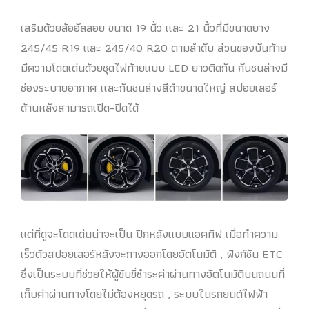
เสริมด้วยล้ออัลลอย ขนาด 19 นิ้ว เเละ 21 นิ้วที่มีขนาดยาง
245/45 R19 และ 245/40 R20 ตามลําดับ ส่วนของบันท้าย
มีความโดดเด่นด้วยชุดไฟท้ายแบบ LED ยาวติดกัน กันชนล่างมี
ช่องระบายอากาศ เเละกันชนล่างสีดำขนาดใหญ่ สปอยเลอร์
ด้านหลังสามารถเปิด-ปิดได้
แต่ที่ดูจะโดดเด่นน่าจะเป็น ปีกหลังแบบแอคทีฟ เมื่อทำความ
เร็วตัวสปอยเลอร์หลังจะกางออกโดยอัตโนมัติ , ฟังก์ชัน ETC
ซึ่งเป็นระบบที่ช่วยให้ผู้ขับขี่ชำระค่าผ่านทางอัตโนมัติบนถนนที่
เก็บค่าผ่านทางโดยไม่ต้องหยุดรถ , ระบบในรถยนต์ไฟฟ้า