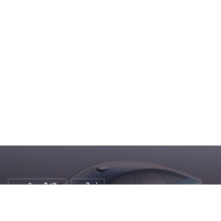
รถพลังงานไฟฟ้า
รถใหม่
ล้ำไปอีกขั้น! AFEELA รถยนต์ไฟฟ้าจาก 2