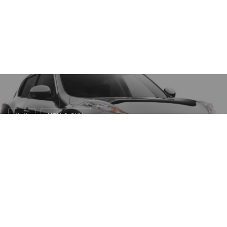
Hot!
MPV & SUV
เปิดตัว... Nissan Juke Kuro Limited Edition
26 ส.ค. 2554
N/A views