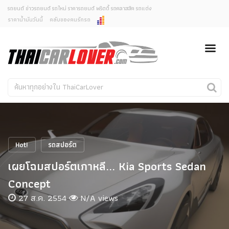
รถยนต์ ข่าวรถยนต์ รถใหม่ ราคารถยนต์ พริตตี้ รถคลาสสิค รถแต่ง
ราคาน้ำมันวันนี้
คลับของคนรักรถ
ยกเลิกการแจ้งเตือน
ข่าวรถยนต์
รถใหม่
คุณต้องการยกเลิกการแจ้งเตือนข่าวสารเมื่อมีการอัพเดต
ใช่หรือไม่?
Classic Car
Concept Car
ไม่
ใช่
คนรักรถ
รถแต่ง
พริตตี้
งานแสดงรถ
Hot!
รถสปอร์ต
Car In The Movie
เผยโฉมสปอร์ตเกาหลี... Kia Sports Sedan
สเปคราคา รถยนต์
Concept
27 ส.ค. 2554
N/A views